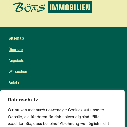
Sitemap
Über uns
Angebote
Wir suchen
Anfahrt
Kontakt
Datenschutz
AGB
Wir nutzen technisch notwendige Cookies auf unserer
Impressum
Website, die für deren Betrieb notwendig sind. Bitte
beachten Sie, dass bei einer Ablehnung womöglich nicht
Datenschutz